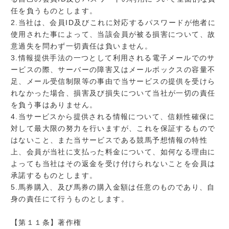
任を負うものとします。
2.当社は、会員ID及びこれに対応するパスワードが他者に
使用された事によって、当該会員が被る損害について、故
意過失を問わず一切責任は負いません。
3.情報提供手法の一つとして利用される電子メールでのサ
ービスの際、サーバーの障害又はメールボックスの容量不
足、メール受信制限等の事由で当サービスの提供を受けら
れなかった場合、損害及び損失について当社が一切の責任
を負う事はありません。
4.当サービスから提供される情報について、信頼性確保に
対して最大限の努力を行いますが、これを保証するもので
はないこと、また当サービスである競馬予想情報の特性
上、会員が当社に支払った料金について、如何なる理由に
よっても当社はその返金を受け付けられないことを会員は
承諾するものとします。
5.馬券購入、及び馬券の購入金額は任意のものであり、自
身の責任にて行うものとします。
【第１１条】著作権