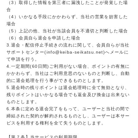
（3）取得した情報を第三者に漏洩したことが発覚した場
合
（4）いかなる手段にかかわらず、当社の営業を妨害した
場合
（5）上記の他、当社が当該会員を不適切と判断した場合
（6）会員自ら退会を申請した場合
3.退会・配信停止手続きの流れに関して、会員自らが当社
サポートセンター(info@keiba-seikatsu.net)へメールに
て申請を行う。
4.一定期間(60日間)ご利用がない場合、ポイントの有無に
かかわらず、当社はご利用意思のないものと判断し、自動
的に退会処理を行う事ができるものとします。
5.退会時の残りポイントは退会処理時に全て無効となり、
残りポイントはいかなる場合でも返金及び換金は出来ない
ものとします。
6.本条に定める退会完了をもって、ユーザーと当社の間で
締結された契約が解約されるものとし、ユーザーは本サー
ビスを利用する権利を全て失うものとします。
【第７条】当サービスの利用期限