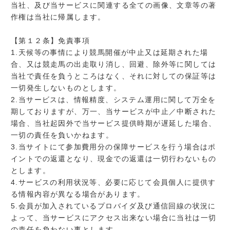
当社、及び当サービスに関連する全ての画像、文章等の著
作権は当社に帰属します。
【第１２条】免責事項
1.天候等の事情により競馬開催が中止又は延期された場
合、又は競走馬の出走取り消し、回避、除外等に関しては
当社で責任を負うところはなく、それに対しての保証等は
一切発生しないものとします。
2.当サービスは、情報精度、システム運用に関して万全を
期しておりますが、万一、当サービスが中止／中断された
場合、当社起因外で当サービス提供時期が遅延した場合、
一切の責任を負いかねます。
3.当サイトにて参加費用分の保障サービスを行う場合はポ
イントでの返還となり、現金での返還は一切行わないもの
とします。
4.サービスの利用状況等、必要に応じて会員個人に提供す
る情報内容が異なる場合があります。
5.会員が加入されているプロバイダ及び通信回線の状況に
よって、当サービスにアクセス出来ない場合に当社は一切
の責任を負わない事とします。