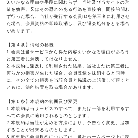
3.いかなる理由や手段に関わらず、当社及び当サイトの営
業を妨害、又はその恐れのある行為を直接的、間接的問わ
ず行った場合、当社が発行する会員IDを第三者に利用させ
た場合、会員資格の即時取消し、及び退会処分をとる場合
があります。
【第４条】情報の秘匿
1.会員は当サービスから得た内容をいかなる理由があろう
と第三者に漏洩してはなりません。
2.本規約に違反して利用された結果、当社または第三者に
何らかの損害が生じた場合、会員登録を抹消すると同時
に、その全ての損害を当該会員と協議の上賠償して頂くと
ともに、法的措置を取る場合があります。
【第５条】本規約の範囲及び変更
1.本規約は当サービスのすべて、または一部を利用するす
べての会員に適用されるものとします。
2.本規約は当社が定める方法により、予告なく変更、追加
することが出来るものとします。
3.変更後の会員規約については、当社ホームページ上に表