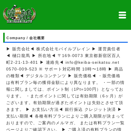
Company / 会社概要
▶ 販売会社◀ 株式会社モバイルブレイン ▶ 運営責任者
◀ 樋口龍馬 ▶ 所在地◀ 〒169-0073 東京都新宿区百人
町2-21-13-401 ▶ 連絡先◀ info@keiba-seikatsu.net
0570-009-523 ※ サポート対応時間 10時〜18時 ▶ 商品
の種類◀ デジタルコンテンツ ▶ 販売価格◀ ・販売価格
は有料プラン毎の獲得金額により異なります。 ・一部の情
報に関しましては、ポイント制（1Pt=100円）となってお
ります。 ・またポイントに関しては有効期限（6ヶ月）が
ございます。有効期限が過ぎたポイントは失効とさせて頂
きます。 ▶ お支払い方法◀ 銀行振込 クレジット決済 ▶
支払い期限◀ 各種有料プランによりご購入期限が決まって
おりますので、ご案内のメルマガ、 または有料プラン一覧
ページよりご確認下さい。 ▶ ご購入済の有料プランの情